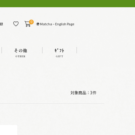
0
🌍 Matcha – English Page
録
その他
ｷﾞﾌﾄ
OTHER
GIFT
対象商品：
3件