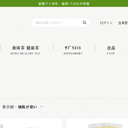
創業八十余年、福岡･八女のお茶屋
ログイン
会員登
桑抹茶 健康茶
ｻﾌﾟﾘﾒﾝﾄ
食品
KUWA HEALTHY TEA
SUPPLEMENT
FOOD
表示順：
価格が安い