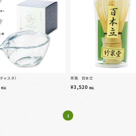
A（チャスタ）
茶筅 百本立
0
¥3,520
税込
税込
1