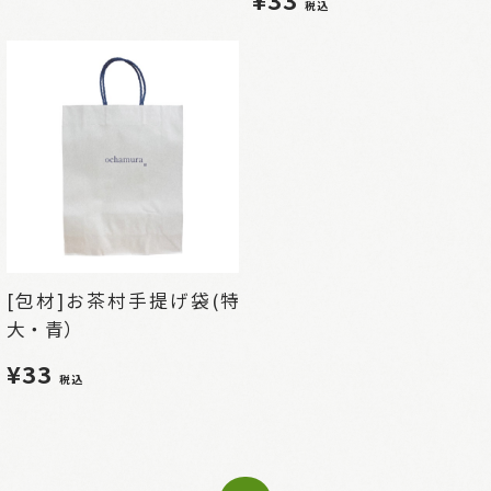
税込
[包材]お茶村手提げ袋(特
大・青）
¥33
税込