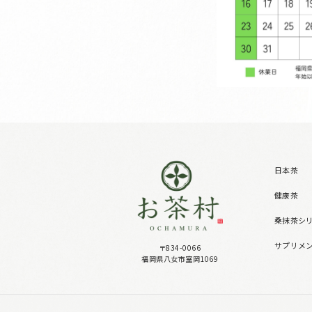
日本茶
健康茶
桑抹茶シ
サプリメ
〒834-0066
福岡県八女市室岡1069