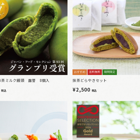
おすすめ
送料無料
期間限定
抹茶ミルク饅頭 露誉 8個入
抹茶どらやきセット
0
¥2,500
税込
税込