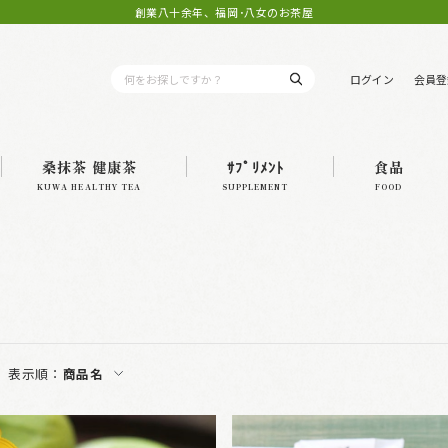
創業八十余年、福岡･八女のお茶屋
ログイン
会員登
桑抹茶 健康茶
ｻﾌﾟﾘﾒﾝﾄ
食品
KUWA HEALTHY TEA
SUPPLEMENT
FOOD
表示順：
商品名