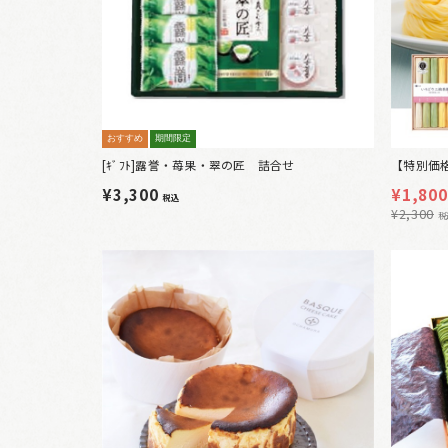
おすすめ
期間限定
[ｷﾞﾌﾄ]露誉・苺果・翠の匠 詰合せ
【特別価
¥3,300
¥
1,800
税込
¥
2,300
税