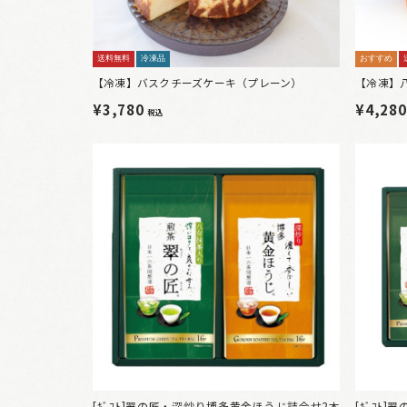
送料無料
冷凍品
おすすめ
【冷凍】バスクチーズケーキ（プレーン）
【冷凍】
¥3,780
¥4,28
税込
[ｷﾞﾌﾄ]翠の匠・深炒り博多黄金ほうじ詰合せ2本
[ｷﾞﾌﾄ