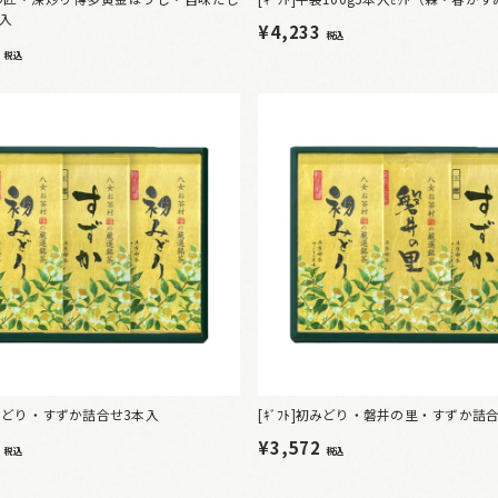
本入
¥4,233
税込
6
税込
]初みどり・すずか詰合せ3本入
[ｷﾞﾌﾄ]初みどり・磐井の里・すずか詰
4
¥3,572
税込
税込