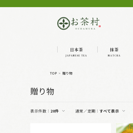
日本茶
抹茶
JAPANESE TEA
MATCHA
TOP
贈り物
贈り物
表示件数：
20件
通常／定期：
すべて表示