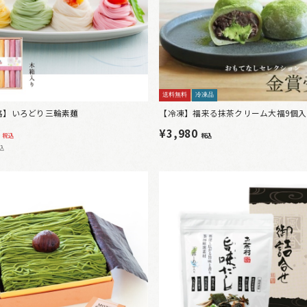
送料無料
冷凍品
格】いろどり三輪素麺
【冷凍】福来る抹茶クリーム大福9個入
¥3,980
税込
税込
込