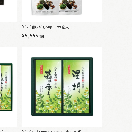
[ｷﾞﾌﾄ]旨味だし50p 2本箱入
¥5,555
税込
すみ）
[ｷﾞﾌﾄ]平袋100g2本入ｾｯﾄ（森・星折）