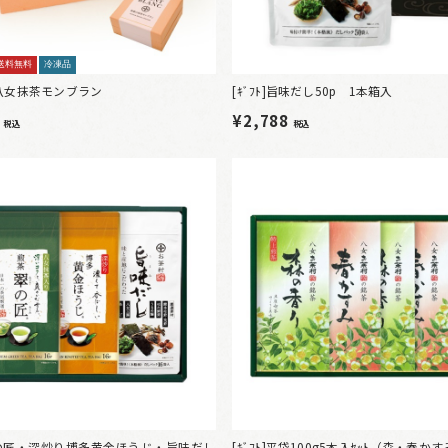
送料無料
冷凍品
八女抹茶モンブラン
[ｷﾞﾌﾄ]旨味だし50p 1本箱入
0
¥2,788
税込
税込
]翠の匠・深炒り博多黄金ほうじ・旨味だし
[ｷﾞﾌﾄ]平袋100g5本入ｾｯﾄ（森・春か