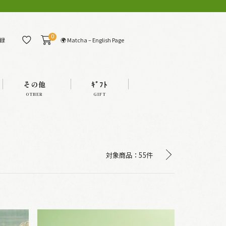
0
🌍 Matcha – English Page
録
その他
ｷﾞﾌﾄ
OTHER
GIFT
対象商品：
55件