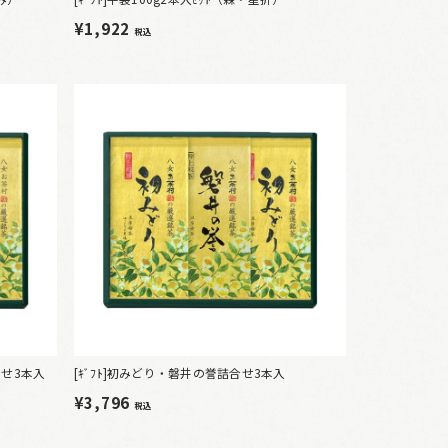
¥1,922
税込
合せ3本入
[ｷﾞﾌﾄ]初みどり・磐井の誉詰合せ3本入
¥3,796
税込