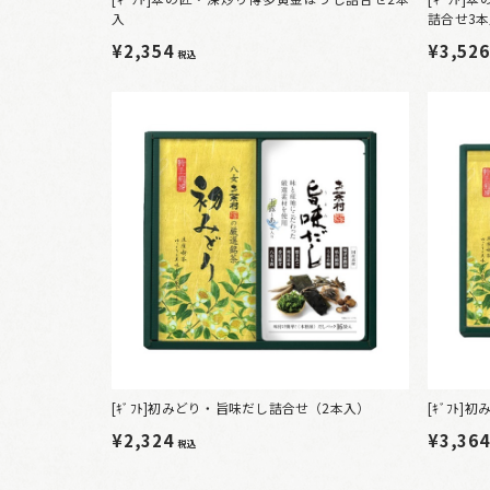
入
詰合せ3
¥2,354
¥3,52
税込
[ｷﾞﾌﾄ]初みどり・旨味だし詰合せ（2本入）
[ｷﾞﾌﾄ
¥2,324
¥3,36
税込