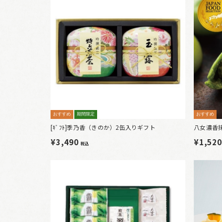
おすすめ
期間限定
おすすめ
[ｷﾞﾌﾄ]季乃香（きのか）2缶入りギフト
八女濃香
¥3,490
¥1,52
税込