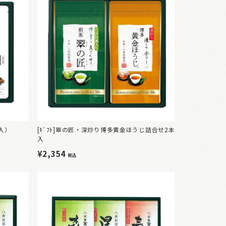
本入）
[ｷﾞﾌﾄ]翠の匠・深炒り博多黄金ほうじ詰合せ2本
入
¥2,354
税込