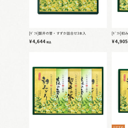
[ｷﾞﾌﾄ]磐井の誉・すずか詰合せ3本入
[ｷﾞﾌﾄ
¥4,644
¥4,90
税込
おすすめ