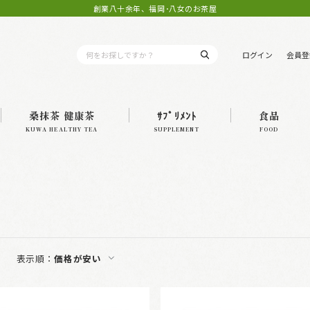
創業八十余年、福岡･八女のお茶屋
ログイン
会員登
桑抹茶 健康茶
ｻﾌﾟﾘﾒﾝﾄ
食品
KUWA HEALTHY TEA
SUPPLEMENT
FOOD
表示順：
価格が安い