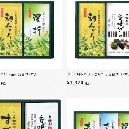
]初みどり・星折詰合せ2本入
[ｷﾞﾌﾄ]初みどり・旨味だし詰合せ（2
8
¥2,324
税込
税込