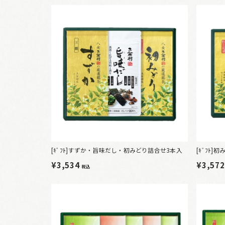
[ｷﾞﾌﾄ]すずか・旨味だし・初みどり詰合せ3本入
[ｷﾞﾌﾄ
¥3,534
¥3,57
税込