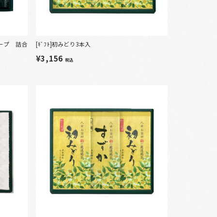
スープ 詰合
[ｷﾞﾌﾄ]初みどり3本入
¥3,156
税込