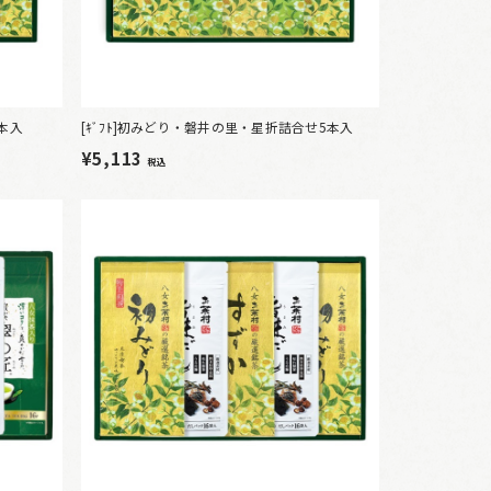
5本入
[ｷﾞﾌﾄ]初みどり・磐井の里・星折詰合せ5本入
¥5,113
税込