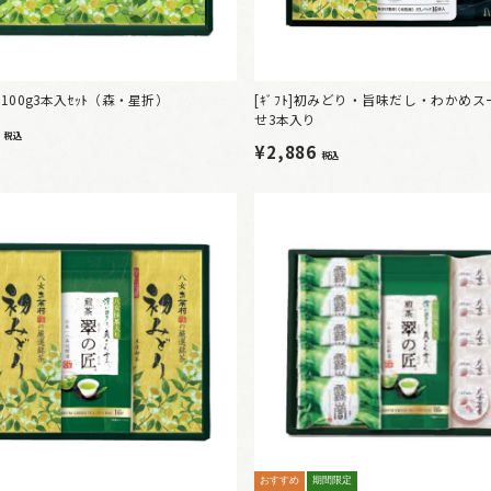
平袋100g3本入ｾｯﾄ（森・星折）
[ｷﾞﾌﾄ]初みどり・旨味だし・わかめ
せ3本入り
8
税込
¥2,886
税込
おすすめ
期間限定