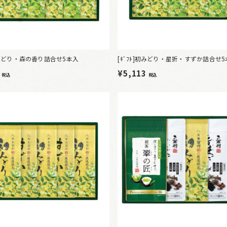
]初みどり・森の香り詰合せ5本入
[ｷﾞﾌﾄ]初みどり・星折・すずか詰合せ
5
¥5,113
税込
税込