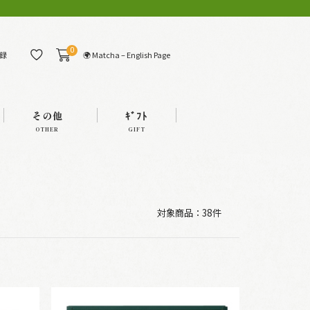
0
🌍 Matcha – English Page
録
その他
ｷﾞﾌﾄ
OTHER
GIFT
対象商品：
38件