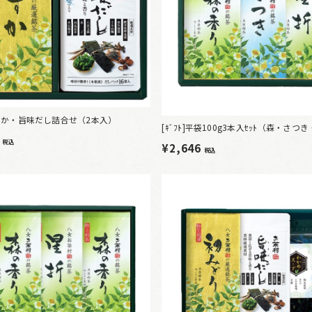
]すずか・旨味だし詰合せ（2本入）
[ｷﾞﾌﾄ]平袋100g3本入ｾｯﾄ（森・さつ
2
税込
¥2,646
税込