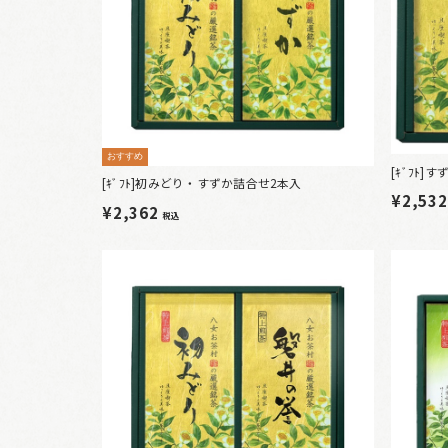
おすすめ
[ｷﾞﾌﾄ
[ｷﾞﾌﾄ]初みどり・すずか詰合せ2本入
¥2,53
¥2,362
税込