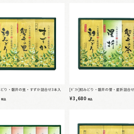
]初みどり・磐井の里・すずか詰合せ3本入
[ｷﾞﾌﾄ]初みどり・磐井の誉・星折詰合
2
¥3,680
税込
税込