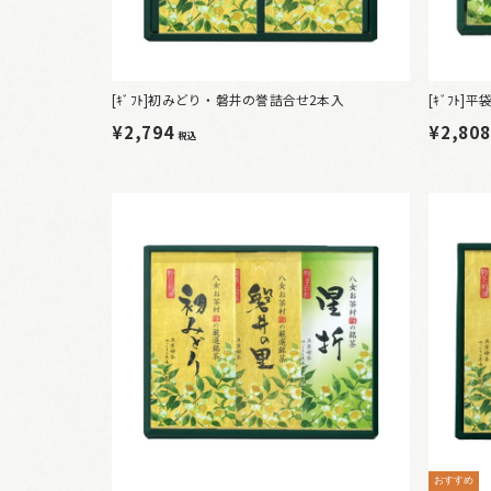
[ｷﾞﾌﾄ]初みどり・磐井の誉詰合せ2本入
[ｷﾞﾌﾄ]
¥2,794
¥2,80
税込
おすすめ