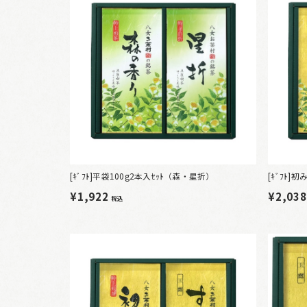
[ｷﾞﾌﾄ]平袋100g2本入ｾｯﾄ（森・星折）
[ｷﾞﾌﾄ
¥1,922
¥2,03
税込