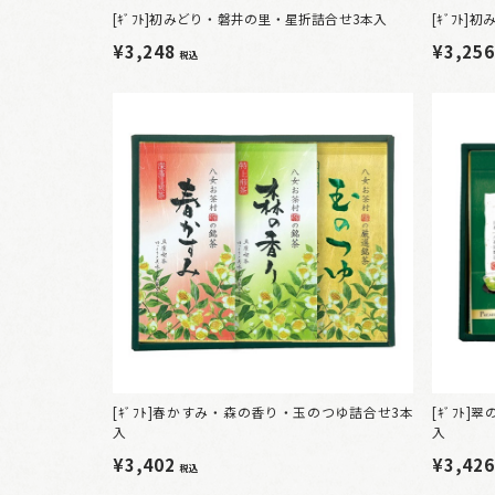
[ｷﾞﾌﾄ]初みどり・磐井の里・星折詰合せ3本入
[ｷﾞﾌﾄ
¥3,248
¥3,25
税込
[ｷﾞﾌﾄ]春かすみ・森の香り・玉のつゆ詰合せ3本
[ｷﾞﾌﾄ
入
入
¥3,402
¥3,42
税込