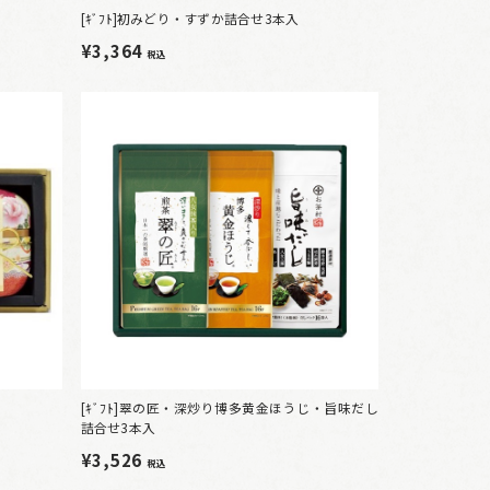
[ｷﾞﾌﾄ]初みどり・すずか詰合せ3本入
¥3,364
税込
[ｷﾞﾌﾄ]翠の匠・深炒り博多黄金ほうじ・旨味だし
詰合せ3本入
¥3,526
税込