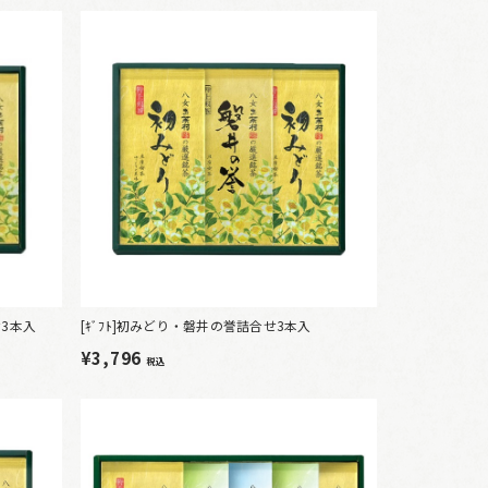
せ3本入
[ｷﾞﾌﾄ]初みどり・磐井の誉詰合せ3本入
¥3,796
税込