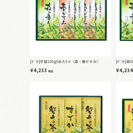
[ｷﾞﾌﾄ]平袋100g5本入ｾｯﾄ（森・春かすみ）
[ｷﾞﾌﾄ
¥4,233
¥4,23
税込