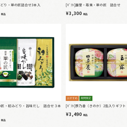
]初みどり・翠の匠詰合せ3本入
[ｷﾞﾌﾄ]露誉・苺果・翠の匠 詰合せ
6
¥3,300
税込
税込
おすすめ
期間限定
]翠の匠・初みどり・旨味だし 詰合せ３本
[ｷﾞﾌﾄ]季乃香（きのか）2缶入りギフト
¥3,490
税込
6
税込