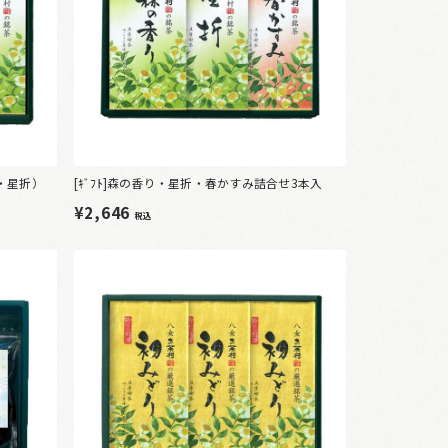
き・星折）
[ｷﾞﾌﾄ]森の香り・星折・春かすみ詰合せ3本入
¥2,646
税込