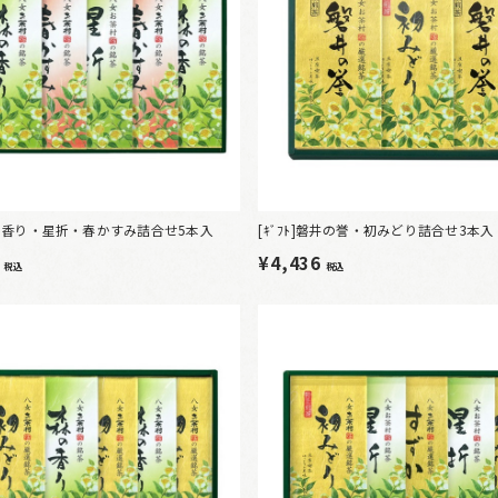
]森の香り・星折・春かすみ詰合せ5本入
[ｷﾞﾌﾄ]磐井の誉・初みどり詰合せ3本入
4
¥4,436
税込
税込