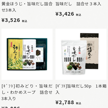
黄金ほうじ・旨味だし詰合
旨味だし 詰合せ３本入
せ3本入
¥3,426
税込
¥3,526
税込
[ｷﾞﾌﾄ]初みどり・旨味だ
[ｷﾞﾌﾄ]旨味だし50p 1本箱
し・わかめスープ 詰合せ
入
3本入り
¥2,788
税込