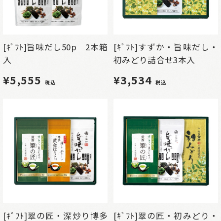
[ｷﾞﾌﾄ]旨味だし50p 2本箱
[ｷﾞﾌﾄ]すずか・旨味だし・
入
初みどり詰合せ3本入
¥5,555
¥3,534
税込
税込
[ｷﾞﾌﾄ]翠の匠・深炒り博多
[ｷﾞﾌﾄ]翠の匠・初みどり・