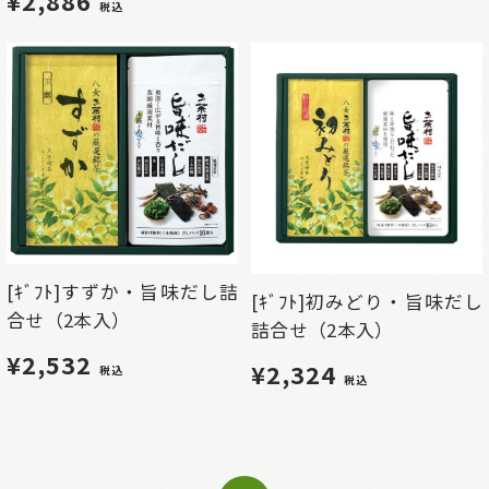
¥2,886
税込
[ｷﾞﾌﾄ]すずか・旨味だし詰
[ｷﾞﾌﾄ]初みどり・旨味だし
合せ（2本入）
詰合せ（2本入）
¥2,532
¥2,324
税込
税込