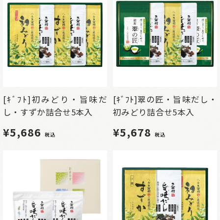
[ｷﾞﾌﾄ]初みどり・旨味だ
[ｷﾞﾌﾄ]翠の匠・旨味だし・
し・すずか詰合せ5本入
初みどり詰合せ5本入
¥5,686
¥5,678
税込
税込