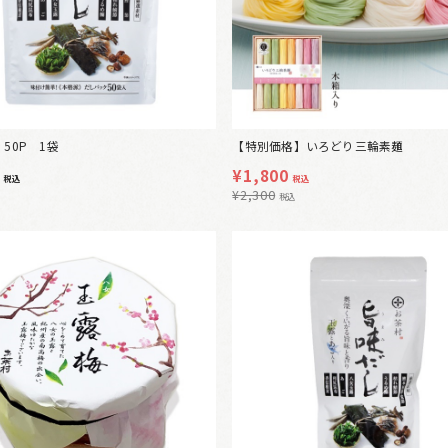
50P 1袋
【特別価格】いろどり三輪素麺
0
¥
1,800
税込
税込
¥
2,300
税込