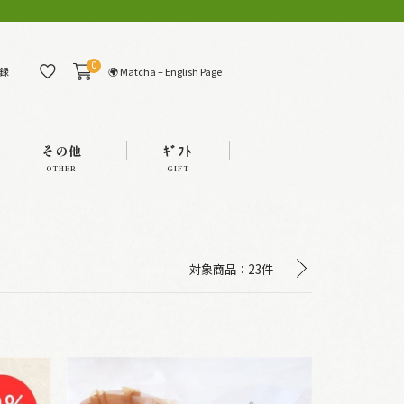
0
🌍 Matcha – English Page
録
その他
ｷﾞﾌﾄ
OTHER
GIFT
対象商品：
23件