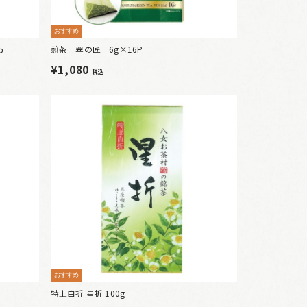
おすすめ
ｐ
煎茶 翠の匠 6g×16P
¥1,080
税込
おすすめ
特上白折 星折 100g