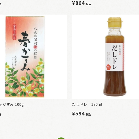
¥864
込
税込
春かすみ 100g
だしドレ 180ml
¥594
込
税込