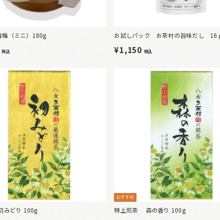
梅（ミニ）180g
お試しパック お茶村の旨味だし 16
4
¥1,150
税込
税込
おすすめ
初みどり 100g
特上煎茶 森の香り 100g