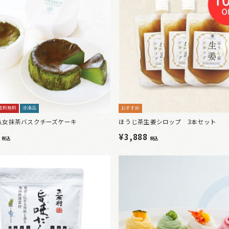
送料無料
冷凍品
おすすめ
八女抹茶バスクチーズケーキ
ほうじ茶生姜シロップ 3本セット
0
¥3,888
税込
税込