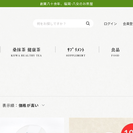
創業八十余年、福岡･八女のお茶屋
ログイン
会員登
桑抹茶 健康茶
ｻﾌﾟﾘﾒﾝﾄ
食品
KUWA HEALTHY TEA
SUPPLEMENT
FOOD
表示順：
価格が高い