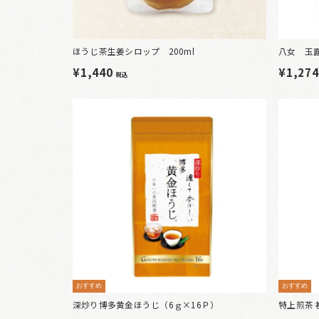
ほうじ茶生姜シロップ 200ml
八女 玉露
¥1,440
¥1,27
税込
おすすめ
おすすめ
深炒り博多黄金ほうじ（6ｇ×16Ｐ）
特上煎茶 